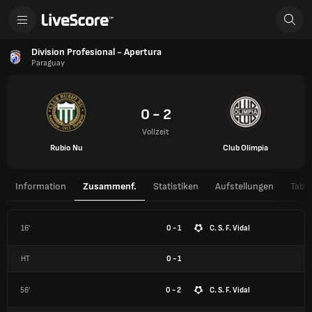
Division Profesional - Apertura
Paraguay
0 - 2
Vollzeit
Rubio Nu
Club Olimpia
Information
Zusammenf.
Statistiken
Aufstellungen
Tabel
16'
0 - 1
C. S. F. Vidal
HT
0
-
1
56'
0 - 2
C. S. F. Vidal