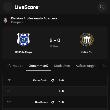
Division Profesional - Apertura
Paraguay
2 - 0
Vollzeit
CS 2 de Mayo
Rubio Nu
Information
Zusammenf.
Statistiken
Aufstellungen
Tabel
21'
Cesar Castro
1 - 0
HT
1
-
0
76'
Alan Gomez
2 - 0