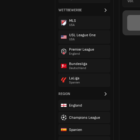
Voll.
WETTBEWERBE
MLS
USA
USL League One
USA
Premier League
England
Bundesliga
Deutschland
LaLiga
Spanien
REGION
England
Champions League
Spanien