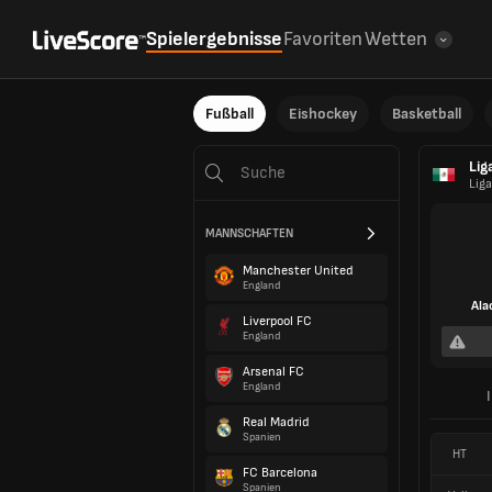
Spielergebnisse
Favoriten
Wetten
Fußball
Eishockey
Basketball
Lig
Liga
MANNSCHAFTEN
Manchester United
England
Ala
Liverpool FC
England
Arsenal FC
England
Real Madrid
Spanien
HT
FC Barcelona
Spanien