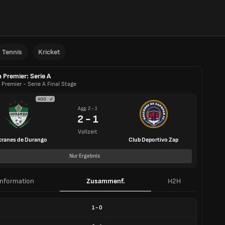
Tennis
Kricket
a Premier: Serie A
 Premier - Serie A Final Stage
AGG
Agg: 2 - 1
2 - 1
Vollzeit
cranes de Durango
Club Deportivo Zap
Nur Ergebnis
Information
Zusammenf.
H2H
1
-
0