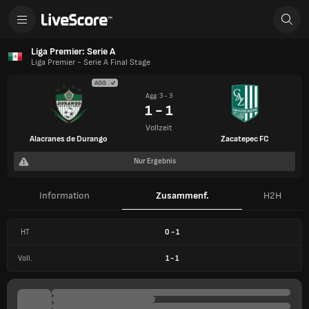
Liga Premier: Serie A
Liga Premier - Serie A Final Stage
AGG
Agg: 3 - 3
1 - 1
Vollzeit
Alacranes de Durango
Zacatepec FC
Nur Ergebnis
Information
Zusammenf.
H2H
HT
0
-
1
Voll.
1
-
1