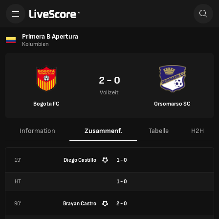
Primera B Apertura
Kolumbien
2 - 0
Vollzeit
Bogota FC
Orsomarso SC
Information
Zusammenf.
Tabelle
H2H
19'
Diego Castillo
1 - 0
HT
1
-
0
90'
Brayan Castro
2 - 0