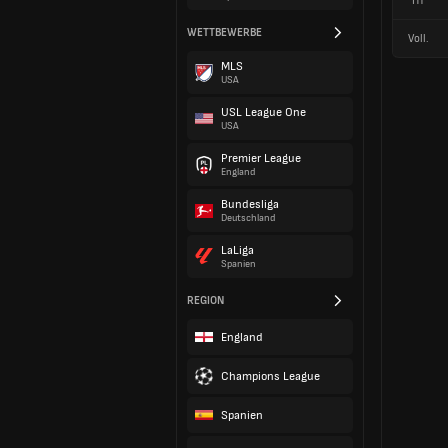
HT
WETTBEWERBE
Voll.
MLS
USA
USL League One
USA
Premier League
England
Bundesliga
Deutschland
LaLiga
Spanien
REGION
England
Champions League
Spanien