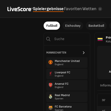
Spielergebnisse
Favoriten
Wetten
Fußball
Eishockey
Basketball
Pri
Kol
MANNSCHAFTEN
Manchester United
England
A
Liverpool FC
England
Arsenal FC
Inform
England
Real Madrid
Spanien
36'
FC Barcelona
Spanien