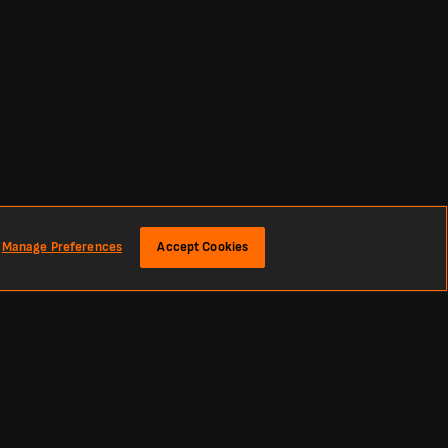
Manage Preferences
Accept Cookies
s für America de Cali gegen CS Deportivo Pereira in der Kolumbien