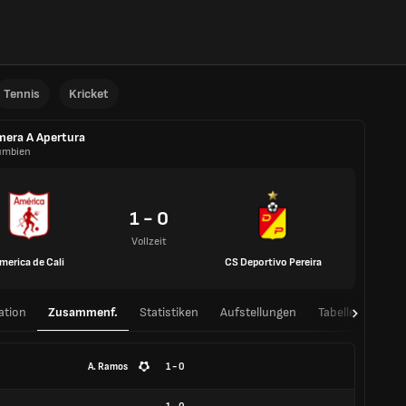
Tennis
Kricket
mera A Apertura
umbien
1 - 0
Vollzeit
merica de Cali
CS Deportivo Pereira
ation
Zusammenf.
Statistiken
Aufstellungen
Tabelle
H2H
A. Ramos
1 - 0