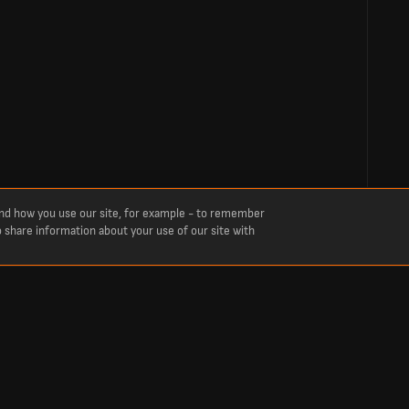
and how you use our site, for example - to remember
o share information about your use of our site with
Ergebnisse
gen und mehr für America de Cali gegen CS Deportivo Pereira. Ihr Live-Fußballergebni