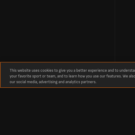
This website uses cookies to give you a better experience and to underst
your favorite sport or team, and to learn how you use our features. We als
our social media, advertising and analytics partners.
Über
Live Ergebnisse Fußball America de Cali gegen CS Deportivo Pereira Live-
Die neuesten Fußballergebnisse,Kolumbien Primera A Apertura Aufstellun
Primera A Apertura .