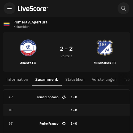
Primera A Apertura
Kolumbien
2 - 2
Vollzeit
Alianza FC
Millonarios FC
Information
Zusammenf.
Statistiken
Aufstellungen
Tabel
45'
Yeiner Londono
1 - 0
HT
1
-
0
56'
Pedro Franco
2 - 0