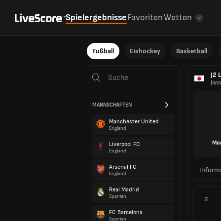
Spielergebnisse
Favoriten
Wetten
Fußball
Eishockey
Basketball
J2 
Jap
MANNSCHAFTEN
Manchester United
England
Mo
Liverpool FC
England
Arsenal FC
Inform
England
Real Madrid
Spanien
5'
FC Barcelona
Spanien