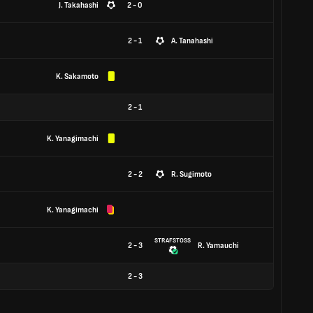
J. Takahashi
2 - 0
2 - 1
A. Tanahashi
K. Sakamoto
2
-
1
K. Yanagimachi
2 - 2
R. Sugimoto
K. Yanagimachi
STRAFSTOSS
2 - 3
R. Yamauchi
2
-
3