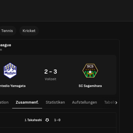
Tennis
Kricket
League
an
2 - 3
Vollzeit
ntedio Yamagata
SC Sagamihara
ation
Zusammenf.
Statistiken
Aufstellungen
Tabelle
H2H
J. Takahashi
1 - 0