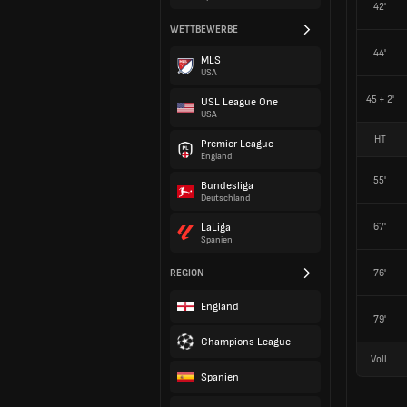
42'
WETTBEWERBE
44'
MLS
USA
45 + 2'
USL League One
USA
HT
Premier League
England
55'
Bundesliga
Deutschland
67'
LaLiga
Spanien
REGION
76'
England
79'
Champions League
Voll.
Spanien