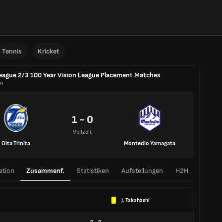
Tennis
Kricket
League 2/3 100 Year Vision League Placement Matches
an
1 - 0
Vollzeit
Oita Trinita
Montedio Yamagata
ation
Zusammenf.
Statistiken
Aufstellungen
H2H
J. Takahashi