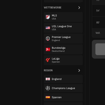
HT
WETTBEWERBE
54'
MLS
USA
85'
USL League One
USA
Voll.
Premier League
England
Bundesliga
Deutschland
LaLiga
Spanien
REGION
England
Champions League
Spanien