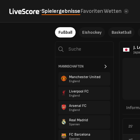
Spielergebnisse
Favoriten
Wetten
Fußball
Eishockey
Basketball
J. 
Jap
MANNSCHAFTEN
Manchester United
England
Liverpool FC
England
Arsenal FC
Inform
England
Real Madrid
Spanien
25'
FC Barcelona
Spanien