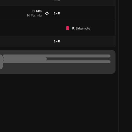
0
-
0
H. Kim
1 - 0
M. Yoshida
K. Sakamoto
1
-
0