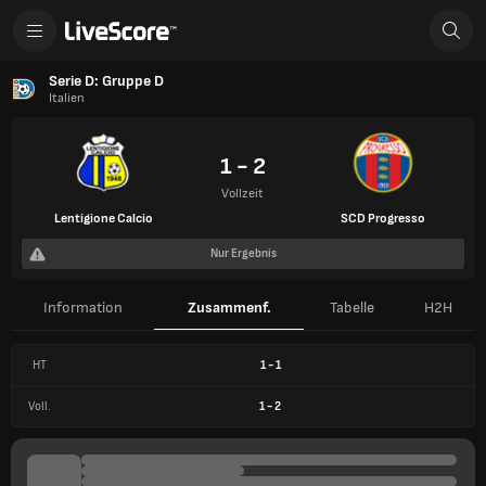
Serie D: Gruppe D
Italien
1 - 2
Vollzeit
Lentigione Calcio
SCD Progresso
Nur Ergebnis
Information
Zusammenf.
Tabelle
H2H
HT
1
-
1
Voll.
1
-
2