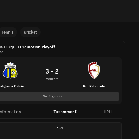
Tennis
Kricket
ie D Grp. D Promotion Playoff
ien
3 - 2
Vollzeit
ntigione Calcio
Pro Palazzolo
Nur Ergebnis
Information
Zusammenf.
H2H
1
-
1