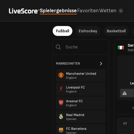
Spielergebnisse
Favoriten
Wetten
Fußball
Eishockey
Basketball
Ser
Ital
MANNSCHAFTEN
Manchester United
England
Le
Liverpool FC
England
Arsenal FC
England
Real Madrid
Spanien
HT
FC Barcelona
Spanien