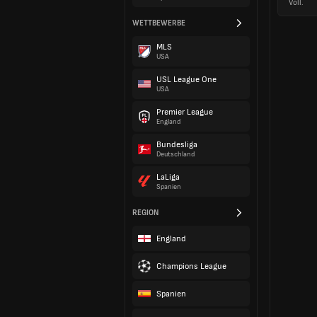
Voll.
WETTBEWERBE
MLS
USA
USL League One
USA
Premier League
England
Bundesliga
Deutschland
LaLiga
Spanien
REGION
England
Champions League
Spanien