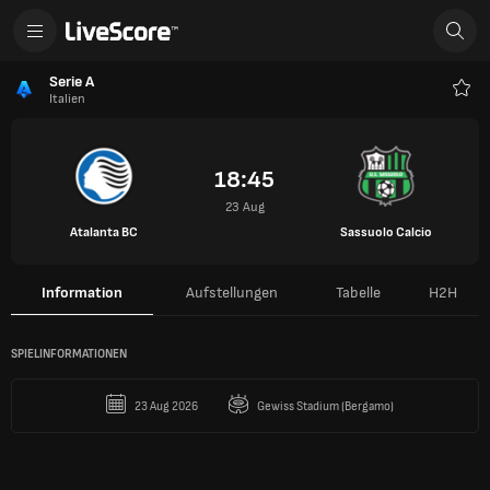
Serie A
Italien
Favo
18:45
23 Aug
Atalanta BC
Sassuolo Calcio
Information
Aufstellungen
Tabelle
H2H
SPIELINFORMATIONEN
23 Aug 2026
Gewiss Stadium (Bergamo)