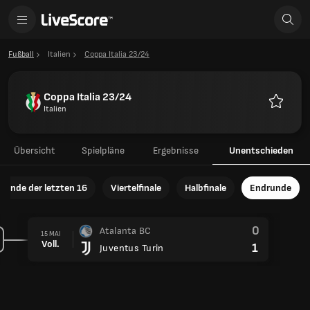
Fußball
Italien
Coppa Italia 23/24
Coppa Italia 23/24
Italien
Favorite
Übersicht
Spielpläne
Ergebnisse
Unentschieden
Runde der letzten 16
Viertelfinale
Halbfinale
Endrunde
0
Atalanta BC
15 MAI
Voll.
1
Juventus Turin