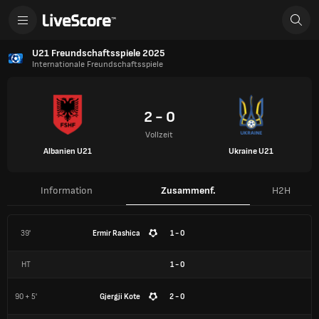
U21 Freundschaftsspiele 2025
Internationale Freundschaftsspiele
2 - 0
Vollzeit
Albanien U21
Ukraine U21
Information
Zusammenf.
H2H
39'
Ermir Rashica
1 - 0
HT
1
-
0
90 + 5'
Gjergji Kote
2 - 0