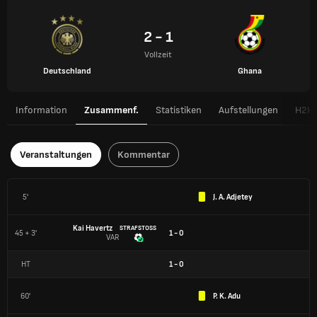
2 - 1
Vollzeit
Deutschland
Ghana
Information
Zusammenf.
Statistiken
Aufstellungen
H2H
Veranstaltungen
Kommentar
5'
J. A. Adjetey
Kai Havertz
STRAFSTOSS
45 + 3'
1 - 0
VAR
HT
1
-
0
60'
P. K. Adu