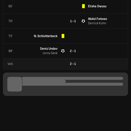
65'
Elisha Owusu
Abdul Fatawu
70'
1 - 1
Derrick Kohn
72'
N. Schlotterbeck
Deniz Undav
88'
2 - 1
Leroy Sané
Voll.
2
-
1