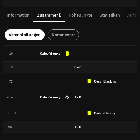
Information
Zusammenf.
Höhepunkte
Statistiken
Aufste
Veranstaltungen
Kommentar
16'
Caleb Yirenkyi
HT
0
-
0
72'
César Blackman
90 + 5'
Caleb Yirenkyi
1 - 0
90 + 9'
Carlos Harvey
Voll.
1
-
0