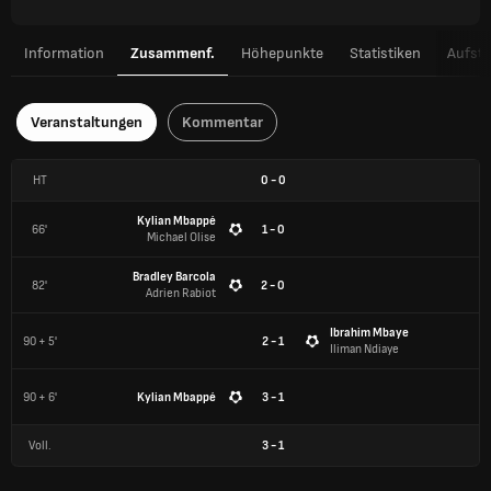
Information
Zusammenf.
Höhepunkte
Statistiken
Aufste
Veranstaltungen
Kommentar
HT
0
-
0
Kylian Mbappé
66'
1 - 0
Michael Olise
Bradley Barcola
82'
2 - 0
Adrien Rabiot
Ibrahim Mbaye
90 + 5'
2 - 1
Iliman Ndiaye
90 + 6'
Kylian Mbappé
3 - 1
Voll.
3
-
1