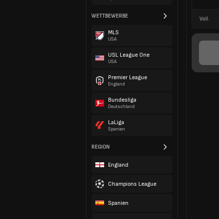
WETTBEWERBE
Voll.
MLS
USA
USL League One
USA
Premier League
England
Bundesliga
Deutschland
LaLiga
Spanien
REGION
England
Champions League
Spanien