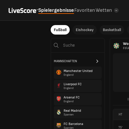
Spielergebnisse
Favoriten
Wetten
Fußball
Eishockey
Basketball
Wom
FIF
MANNSCHAFTEN
Manchester United
England
Liverpool FC
England
Arsenal FC
England
Real Madrid
HT
Spanien
FC Barcelona
75'
Spanien