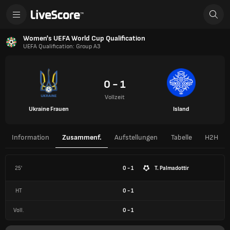
Women's UEFA World Cup Qualification
UEFA Qualification: Group A3
0 - 1
Vollzeit
Ukraine Frauen
Island
Information
Zusammenf.
Aufstellungen
Tabelle
H2H
25'
0 - 1
T. Palmadottir
HT
0
-
1
Voll.
0
-
1