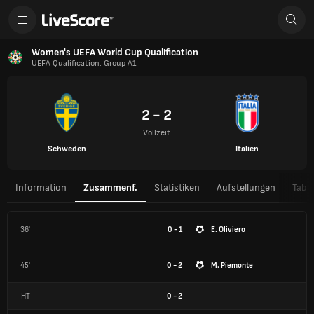
Women's UEFA World Cup Qualification
UEFA Qualification: Group A1
2 - 2
Vollzeit
Schweden
Italien
Information
Zusammenf.
Statistiken
Aufstellungen
Tabel
36'
0 - 1
E. Oliviero
45'
0 - 2
M. Piemonte
HT
0
-
2