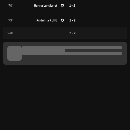
70'
Hanna Lundkvist
1 - 2
73'
Fridolina Rolfö
2 - 2
Voll.
2
-
2