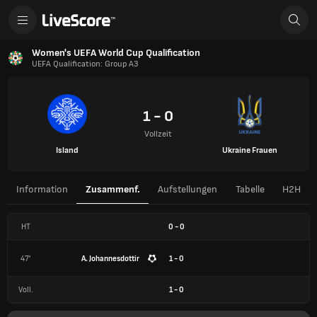
Women's UEFA World Cup Qualification
UEFA Qualification: Group A3
1 - 0
Vollzeit
Island
Ukraine Frauen
Information
Zusammenf.
Aufstellungen
Tabelle
H2H
HT
0
-
0
47'
A. Johannesdottir
1 - 0
Voll.
1
-
0