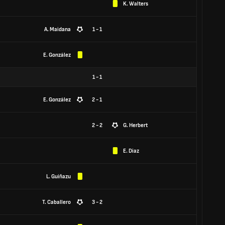
K. Walters
A. Maidana
1 - 1
E. González
1
-
1
E. González
2 - 1
2 - 2
G. Herbert
E. Diaz
L. Guiñazu
T. Caballero
3 - 2