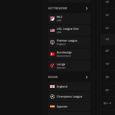
40'
WETTBEWERBE
42'
MLS
USA
44'
USL League One
USA
HT
Premier League
England
62'
Bundesliga
Deutschland
76'
LaLiga
Spanien
REGION
81'
England
84'
Champions League
90 + 4'
Spanien