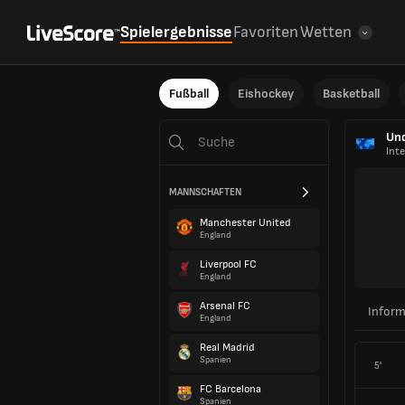
Spielergebnisse
Favoriten
Wetten
Fußball
Eishockey
Basketball
Und
Inte
MANNSCHAFTEN
Manchester United
England
Liverpool FC
England
Arsenal FC
Inform
England
Real Madrid
Spanien
5'
FC Barcelona
Spanien