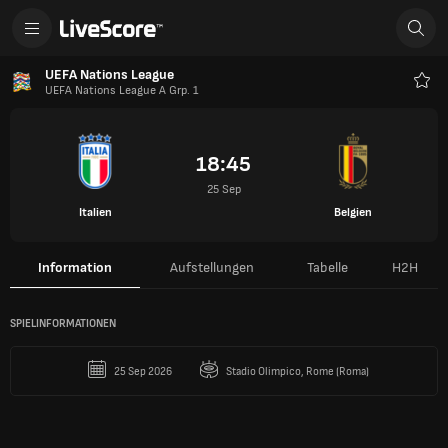
UEFA Nations League
UEFA Nations League A Grp. 1
Favo
18:45
25 Sep
Italien
Belgien
Information
Aufstellungen
Tabelle
H2H
SPIELINFORMATIONEN
25 Sep 2026
Stadio Olimpico, Rome (Roma)