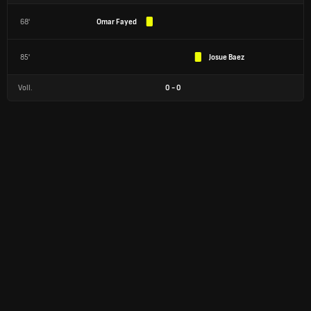
68'
Omar Fayed
85'
Josue Baez
Voll.
0
-
0