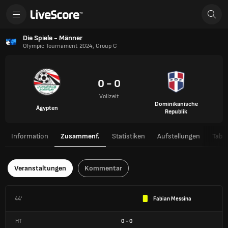
Die Spiele - Männer
Olympic Tournament 2024, Group C
0 - 0
Vollzeit
Dominikanische
Ägypten
Republik
Information
Zusammenf.
Statistiken
Aufstellungen
Tabel
Veranstaltungen
Kommentar
44'
Fabian Messina
HT
0
-
0