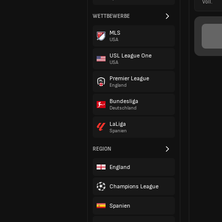
Voll.
WETTBEWERBE
MLS
USA
USL League One
USA
Premier League
England
Bundesliga
Deutschland
LaLiga
Spanien
REGION
England
Champions League
Spanien