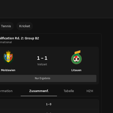
Tennis
Kricket
lification Rd. 2: Group B2
rnational
1 - 1
Vollzeit
Moldawien
Litauen
Nur Ergebnis
ormation
Zusammenf.
Tabelle
H2H
1
-
0