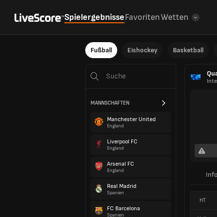
Spielergebnisse
Favoriten
Wetten
Fußball
Eishockey
Basketball
Qua
Inte
MANNSCHAFTEN
Manchester United
England
Liverpool FC
England
Arsenal FC
England
Inf
Real Madrid
Spanien
HT
FC Barcelona
Spanien