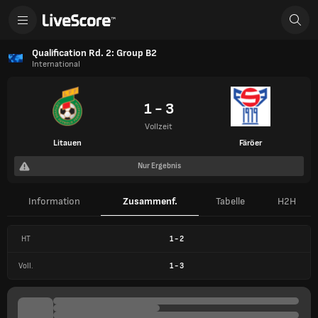
Qualification Rd. 2: Group B2
International
1 - 3
Vollzeit
Litauen
Färöer
Nur Ergebnis
Information
Zusammenf.
Tabelle
H2H
HT
1
-
2
Voll.
1
-
3