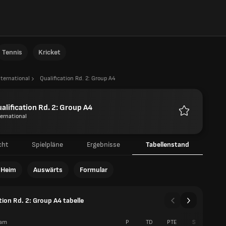
Tennis
Kricket
nternational
Qualification Rd. 2: Group A4
alification Rd. 2: Group A4
ternational
Favoriten
cht
Spielpläne
Ergebnisse
Tabellenstand
Heim
Auswärts
Formular
tion Rd. 2: Group A4 tabelle
am
P
TD
PTE
S
U