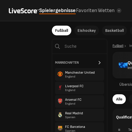
Spielergebnisse
Favoriten
Wetten
Fußball
Eishockey
Basketball
Fußball
I
Qu
MANNSCHAFTEN
In
Manchester United
England
Übersi
Liverpool FC
England
Alle
Arsenal FC
England
Real Madrid
Qualifica
Spanien
FC Barcelona
#
Te
Spanien