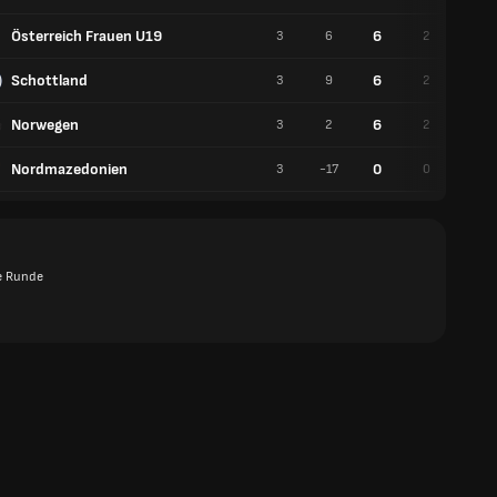
Österreich Frauen U19
6
3
6
2
0
Schottland
6
3
9
2
0
Norwegen
6
3
2
2
0
Nordmazedonien
0
3
-17
0
0
e Runde