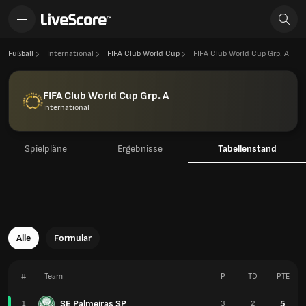
Fußball
International
FIFA Club World Cup
FIFA Club World Cup Grp. A
FIFA Club World Cup Grp. A
International
Spielpläne
Ergebnisse
Tabellenstand
Alle
Formular
#
Team
P
TD
PTE
SE Palmeiras SP
5
1
3
2