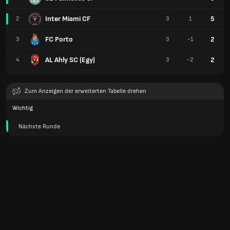
Inter Miami CF
5
2
3
1
FC Porto
2
3
3
-1
AL Ahly SC (Egy)
2
4
3
-2
Zum Anzeigen der erweiterten Tabelle drehen
Wichtig
Nächste Runde