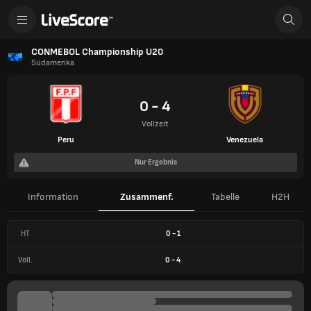
CONMEBOL Championship U20
Südamerika
0 - 4
Vollzeit
Peru
Venezuela
Nur Ergebnis
Information
Zusammenf.
Tabelle
H2H
HT
0
-
1
Voll.
0
-
4