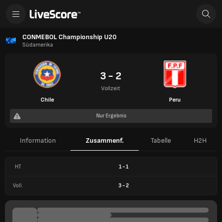
CONMEBOL Championship U20
Südamerika
3 - 2
Vollzeit
Chile
Peru
Nur Ergebnis
Information
Zusammenf.
Tabelle
H2H
HT
1
-
1
Voll.
3
-
2