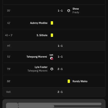
Show
35'
1 - 1
Fredy
41'
Aubrey Modiba
45 + 3'
S. Sithole
HT
1
-
1
VAR
51'
Tshepang Moremi
1 - 1
Lyle Foster
79'
2 - 1
Tshepang Moremi
88'
Randy Nteka
Voll.
2
-
1