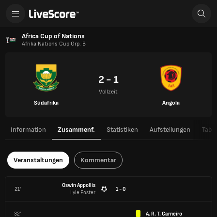
Africa Cup of Nations
Afrika Nations Cup Grp. B
2 - 1
Vollzeit
Südafrika
Angola
Information
Zusammenf.
Statistiken
Aufstellungen
Tabel
Veranstaltungen
Kommentar
Oswin Appollis
21'
1 - 0
Lyle Foster
32'
A. R. T. Carneiro