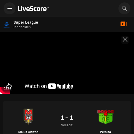
Super League
Indonesien
02:32
1 - 1
Vollzeit
Malut United
Persita