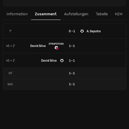
Information
Zusammenf.
Aufstellungen
Tabelle
H2H
7'
0 - 1
A. Saputra
STRAFSTOSS
45 + 2'
David Silva
1 - 1
45 + 2'
David Silva
1 - 1
HT
1
-
1
Voll.
1
-
1