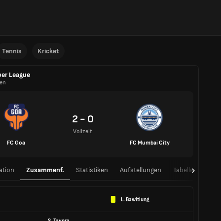
Tennis
Kricket
er League
ien
2 - 0
Vollzeit
FC Goa
FC Mumbai City
ation
Zusammenf.
Statistiken
Aufstellungen
Tabelle
H2H
L. Bawitlung
S. Tavora