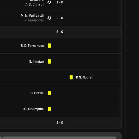
1 - 0
A. D. Chhetri
M. N. Vailiyattil
2 - 0
R. Fernandes
2
-
0
B. D. Fernandes
S. Jhingan
P. N. Noufal
D. Drazic
D. Lalhlimpuia
2
-
0