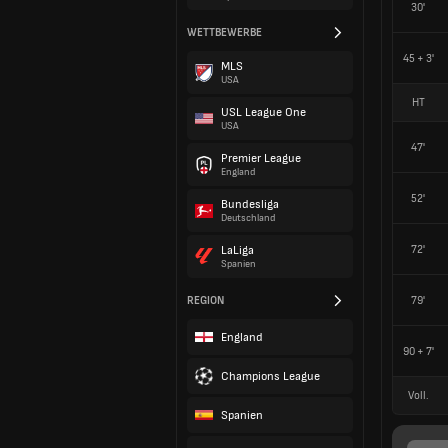
30'
WETTBEWERBE
45 + 3'
MLS
USA
HT
USL League One
USA
47'
Premier League
England
52'
Bundesliga
Deutschland
72'
LaLiga
Spanien
REGION
79'
England
90 + 7'
Champions League
Voll.
Spanien