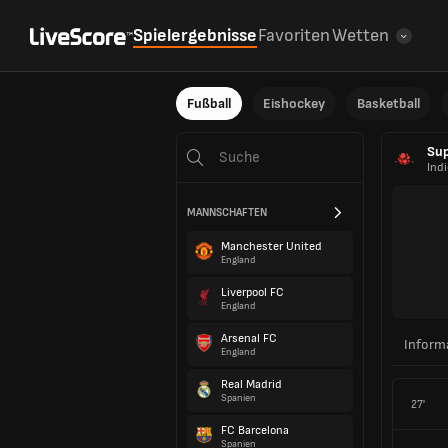
Spielergebnisse
Favoriten
Wetten
Fußball
Eishockey
Basketball
Sup
Ind
MANNSCHAFTEN
Manchester United
England
Liverpool FC
England
Arsenal FC
Inform
England
Real Madrid
Spanien
27'
FC Barcelona
Spanien