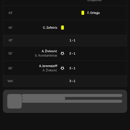
Chiquinho
43'
F. Ortega
45'
C. Zafeiris
HT
1
-
1
A. Živković
55'
2 - 1
G. Konstantelias
A. Jeremejeff
65'
3 - 1
A. Živković
Voll.
3
-
1