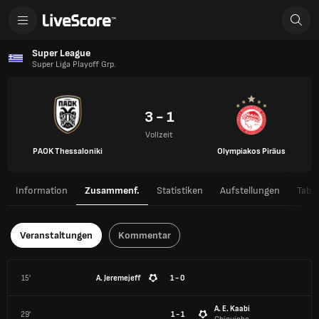
Super League
Super Liga Playoff Grp.
3 - 1
Vollzeit
PAOK Thessaloniki
Olympiakos Piräus
Information
Zusammenf.
Statistiken
Aufstellungen
Tabel
Veranstaltungen
Kommentar
15'
A. Jeremejeff
1 - 0
A. E. Kaabi
29'
1 - 1