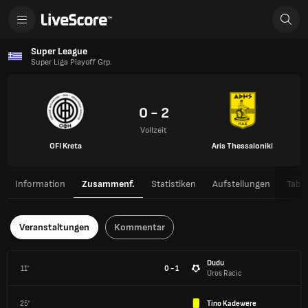
Super League
Super Liga Playoff Grp.
0 - 2
Vollzeit
OFI Kreta
Aris Thessaloniki
Information
Zusammenf.
Statistiken
Aufstellungen
Tabel
Veranstaltungen
Kommentar
Dudu
11'
0 - 1
Uros Racic
25'
Tino Kadewere