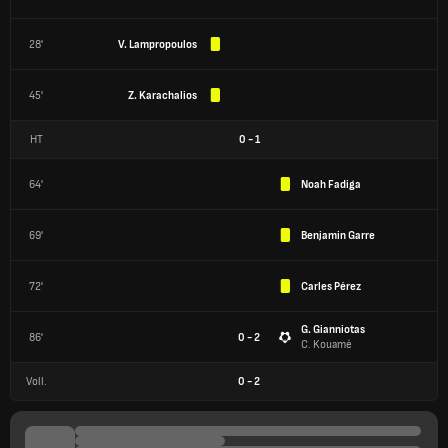
28'
V. Lampropoulos
45'
Z. Karachalios
HT
0
-
1
64'
Noah Fadiga
69'
Benjamin Garre
72'
Carles Pérez
G. Gianniotas
86'
0 - 2
C. Kouamé
Voll.
0
-
2