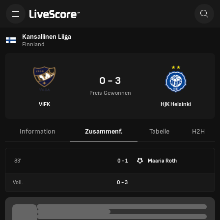
Kansallinen Liiga
Finnland
0 - 3
Preis Gewonnen
VIFK
HJK Helsinki
Information
Zusammenf.
Tabelle
H2H
83'
0 - 1
Maaria Roth
Voll.
0
-
3