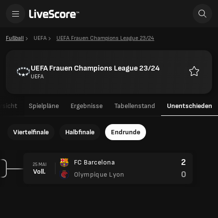
Fußball
UEFA
UEFA Frauen Champions League 23/24
UEFA Frauen Champions League 23/24
UEFA
Favorite
rsicht
Spielpläne
Ergebnisse
Tabellenstand
Unentschieden
Viertelfinale
Halbfinale
Endrunde
2
FC Barcelona
25 MAI
Voll.
0
Olympique Lyon