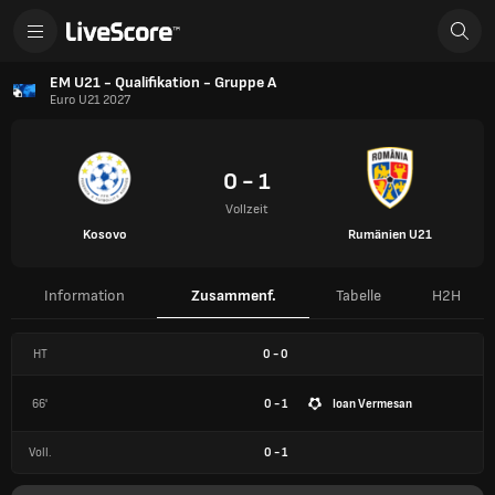
EM U21 - Qualifikation - Gruppe A
Euro U21 2027
0 - 1
Vollzeit
Kosovo
Rumänien U21
Information
Zusammenf.
Tabelle
H2H
HT
0
-
0
66'
0 - 1
Ioan Vermesan
Voll.
0
-
1