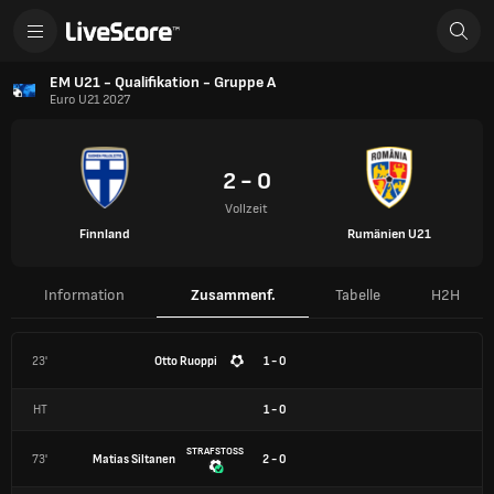
EM U21 - Qualifikation - Gruppe A
Euro U21 2027
2 - 0
Vollzeit
Finnland
Rumänien U21
Information
Zusammenf.
Tabelle
H2H
23'
Otto Ruoppi
1 - 0
HT
1
-
0
STRAFSTOSS
73'
Matias Siltanen
2 - 0