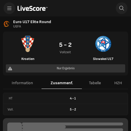
Euro U17 Elite Round
UEFA
5 - 2
Vollzeit
Kroatien
Slowakei U17
Nur Ergebnis
Information
Zusammenf.
Tabelle
H2H
HT
4
-
1
Voll.
5
-
2