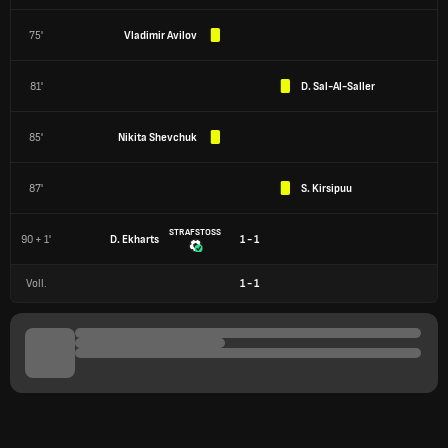
75'
Vladimir Avilov
81'
D. Sal-Al-Saller
85'
Nikita Shevchuk
87'
S. Kirsipuu
STRAFSTOSS
90 + 1'
D. Ekharts
1 - 1
Voll.
1
-
1