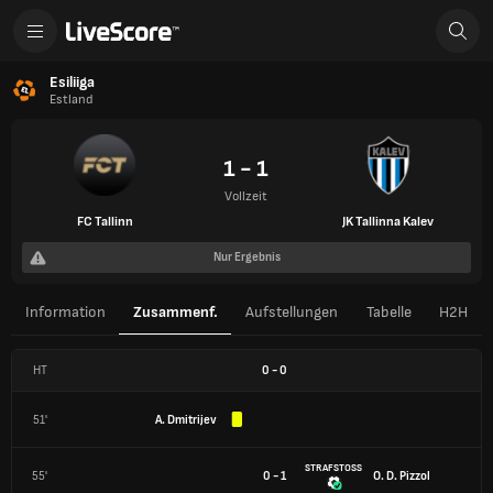
Esiliiga
Estland
1 - 1
Vollzeit
FC Tallinn
JK Tallinna Kalev
Nur Ergebnis
Information
Zusammenf.
Aufstellungen
Tabelle
H2H
HT
0
-
0
51'
A. Dmitrijev
STRAFSTOSS
55'
0 - 1
O. D. Pizzol