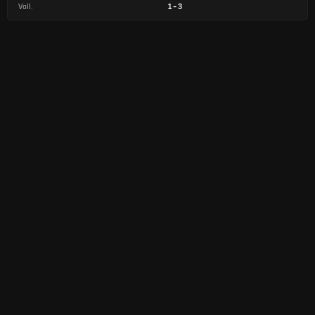
Voll.
1
-
3