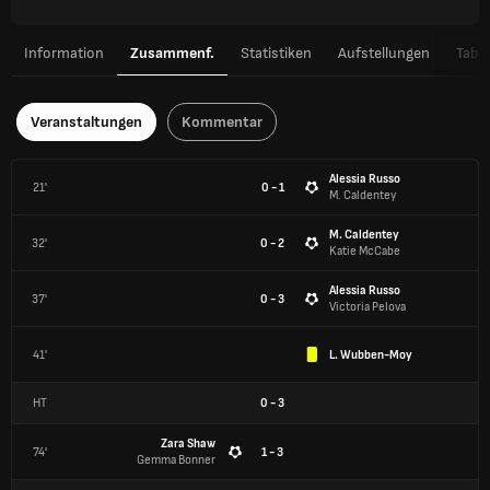
Information
Zusammenf.
Statistiken
Aufstellungen
Tabel
Veranstaltungen
Kommentar
Alessia Russo
21'
0 - 1
M. Caldentey
M. Caldentey
32'
0 - 2
Katie McCabe
Alessia Russo
37'
0 - 3
Victoria Pelova
41'
L. Wubben-Moy
HT
0
-
3
Zara Shaw
74'
1 - 3
Gemma Bonner