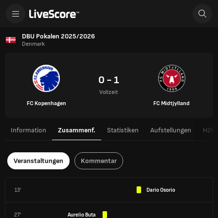
DBU Pokalen 2025/2026
Denmark
0 - 1
Vollzeit
FC Kopenhagen
FC Midtjylland
Information
Zusammenf.
Statistiken
Aufstellungen
H2H
Veranstaltungen
Kommentar
13'
Darío Osorio
27'
Aurelio Buta