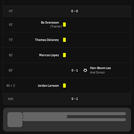
HT
0
-
0
Bo Svensson
61'
(
Trainer
)
73'
Thomas Delaney
81'
Marcos López
Han-Beom Lee
82'
0 - 1
Aral Simsir
90 + 1'
Jordan Larsson
Voll.
0
-
1