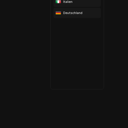
Italien
Deutschland