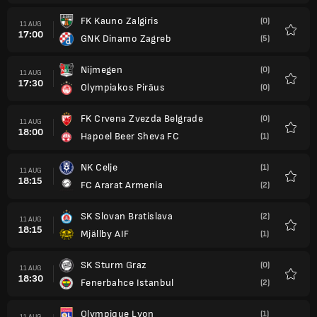
FK Kauno Zalgiris
(0)
11 AUG
17:00
GNK Dinamo Zagreb
(5)
Favori
Nijmegen
(0)
11 AUG
17:30
Olympiakos Piräus
(0)
Favori
FK Crvena Zvezda Belgrade
(0)
11 AUG
18:00
Hapoel Beer Sheva FC
(1)
Favori
NK Celje
(1)
11 AUG
18:15
FC Ararat Armenia
(2)
Favori
SK Slovan Bratislava
(2)
11 AUG
18:15
Mjällby AIF
(1)
Favori
SK Sturm Graz
(0)
11 AUG
18:30
Fenerbahce Istanbul
(2)
Favori
Olympique Lyon
(1)
11 AUG