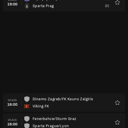
19:00
Sparta Prag
(2)
Favori
Dinamo Zagreb/FK Kauno Zalgiris
18 AUG
16:00
Viking FK
Favori
Fenerbahce/Sturm Graz
18 AUG
16:00
Sparta Prague/Lyon
Favori