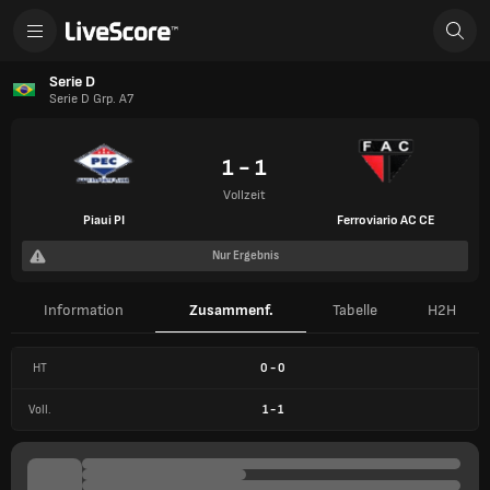
Serie D
Serie D Grp. A7
1 - 1
Vollzeit
Piaui PI
Ferroviario AC CE
Nur Ergebnis
Information
Zusammenf.
Tabelle
H2H
HT
0
-
0
Voll.
1
-
1