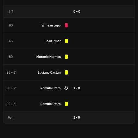
HT
0
-
0
60'
Willean Lepo
66'
Jean Irmer
89'
Marcelo Hermes
90 + 1'
Luciano Castán
90 + 7'
Romulo Otero
1 - 0
90 + 8'
Romulo Otero
Voll.
1
-
0