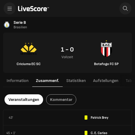
Serie B
Brasilien
1 - 0
Vollzeit
Criciuma EC SC
Botafogo FC SP
Information
Zusammenf.
Statistiken
Aufstellungen
Tabel
Veranstaltungen
Kommentar
43'
Patrick Brey
45 + 1'
C. E. Carlao