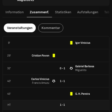
Alegrense RS
Information
Zusammenf.
Statistiken
Aufstellungen
Tabel
Veranstaltungen
Kommentar
9'
Igor Vinicius
29'
Cristian Pavon
Gabriel Barbosa
32'
0 - 1
Miguelito
Carlos Vinícius
40'
1 - 1
Francis Amuzu
45'
G. H. Pereira
HT
1
-
1