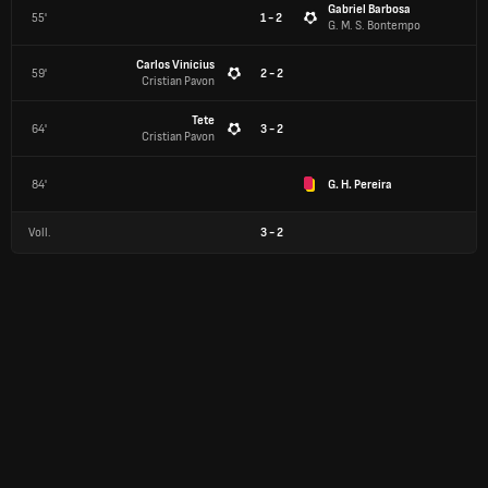
Gabriel Barbosa
55'
1 - 2
G. M. S. Bontempo
Carlos Vinícius
59'
2 - 2
Cristian Pavon
Tete
64'
3 - 2
Cristian Pavon
84'
G. H. Pereira
Voll.
3
-
2