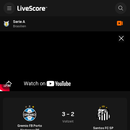
Serie A
Brasilien
12:09
3 - 2
Vollzeit
Gremio FB Porto
Santos FC SP