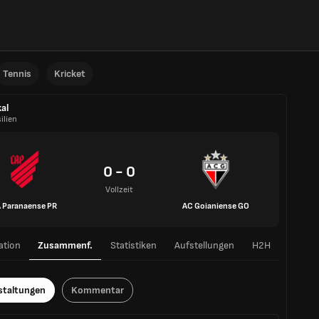
Tennis
Kricket
al
ilien
0 - 0
Vollzeit
 Paranaense PR
AC Goianiense GO
ation
Zusammenf.
Statistiken
Aufstellungen
H2H
staltungen
Kommentar