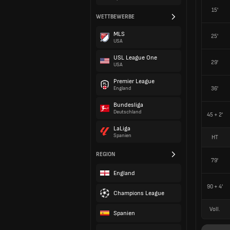
15'
WETTBEWERBE
MLS
25'
USA
USL League One
29'
USA
Premier League
36'
England
Bundesliga
Deutschland
45 + 2'
LaLiga
Spanien
HT
REGION
79'
England
90 + 4'
Champions League
Voll.
Spanien