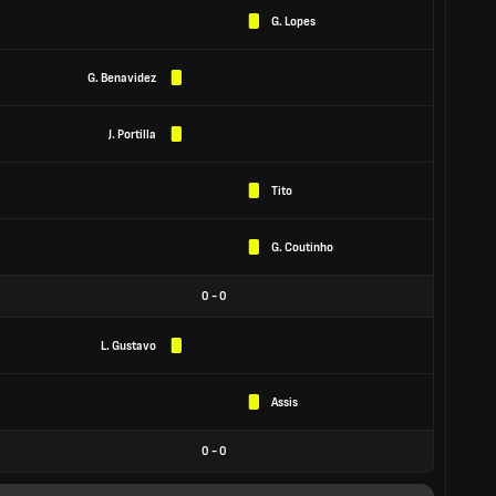
G. Lopes
G. Benavidez
J. Portilla
Tito
G. Coutinho
0
-
0
L. Gustavo
Assis
0
-
0