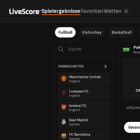
Spielergebnisse
Favoriten
Wetten
Fußball
Eishockey
Basketball
Pok
Bras
MANNSCHAFTEN
Manchester United
England
CA
Liverpool FC
England
Arsenal FC
Inform
England
Real Madrid
Spanien
Veran
FC Barcelona
Spanien