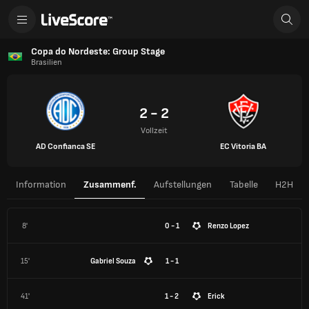
Copa do Nordeste: Group Stage
Brasilien
2 - 2
Vollzeit
AD Confianca SE
EC Vitoria BA
Information
Zusammenf.
Aufstellungen
Tabelle
H2H
8'
0 - 1
Renzo Lopez
15'
Gabriel Souza
1 - 1
41'
1 - 2
Erick