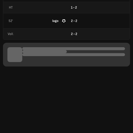
HT
1
-
2
52'
Iago
2 - 2
Voll.
2
-
2